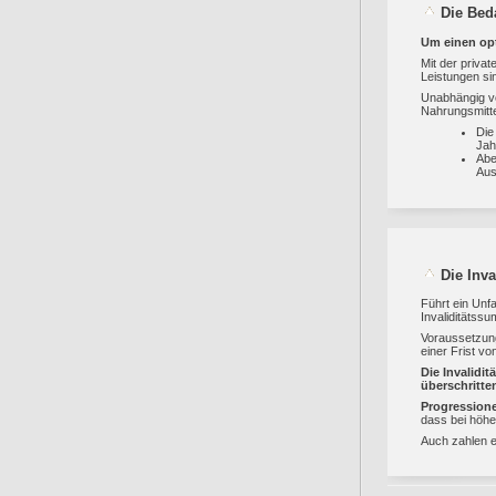
Die Bed
Um einen opt
Mit der priva
Leistungen sin
Unabhängig vo
Nahrungsmittel
Die
Jah
Abe
Aus
Die Inva
Führt ein Unfa
Invaliditätss
Voraussetzung 
einer Frist vo
Die Invalidi
überschritten
Progression
dass bei höhe
Auch zahlen ei