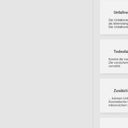
Unfallre
Die Unfallrent
als lebenslan
Die Unfallren
Todesfal
Kommt die ver
Die versicher
verstirbt.
Zusätzli
... können U
Kosmetische O
mitversichert