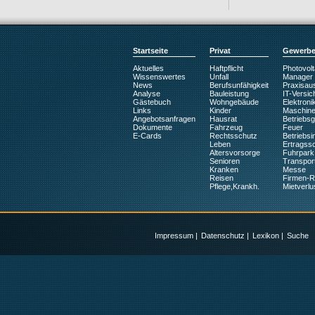
Startseite
Privat
Gewerb
Aktuelles
Haftpflicht
Photovolt
Wissenswertes
Unfall
Manager
News
Berufsunfähigkeit
Praxisaus
Analyse
Bauleistung
IT-Versic
Gästebuch
Wohngebäude
Elektroni
Links
Kinder
Maschin
Angebotsanfragen
Hausrat
Betriebs
Dokumente
Fahrzeug
Feuer
E-Cards
Rechtsschutz
Betriebsin
Leben
Ertragss
Altersvorsorge
Fuhrpark
Senioren
Transpor
Kranken
Messe
Reisen
Firmen-
Pflege,Krankh.
Mietverlu
Impressum
|
Datenschutz
|
Lexikon
|
Suche