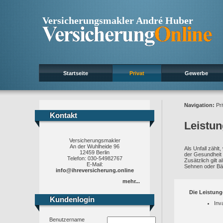
Versicherungsmakler André Huber
Startseite
Privat
Gewerbe
Navigation:
Pri
Kontakt
Kontakt
Leistun
Versicherungsmakler
An der Wuhlheide 96
Als Unfall zähl
12459 Berlin
der Gesundheit e
Telefon: 030-54982767
Zusätzlich gilt
E-Mail:
Sehnen oder Bä
info@ihreversicherung.online
mehr...
Die Leistung
Kundenlogin
Kundenlogin
Inv
Benutzername