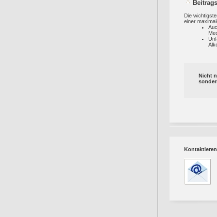
Beitrag
Die wichtigst
einer maximal
Auc
Med
Unf
Alk
Nicht n
sondern
Kontaktieren