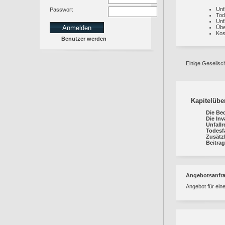
Unf
Passwort
Tod
Unf
Übe
Kos
Benutzer werden
Einige Gesellsc
Kapitelübe
Die Be
Die Inv
Unfallr
Todesfa
Zusätzl
Beitrag
Angebotsanfr
Angebot für ein