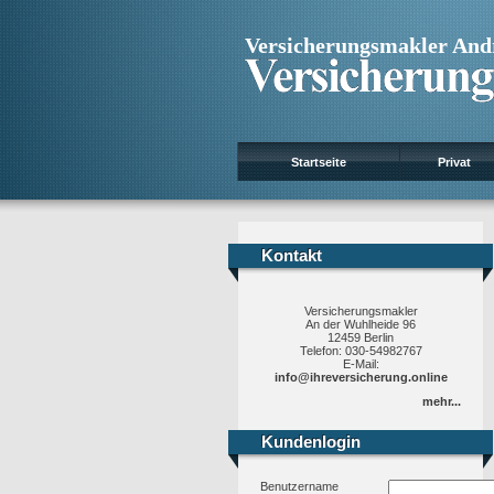
Versicherungsmakler And
Startseite
Privat
Kontakt
Kontakt
Versicherungsmakler
An der Wuhlheide 96
12459 Berlin
Telefon: 030-54982767
E-Mail:
info@ihreversicherung.online
mehr...
Kundenlogin
Kundenlogin
Benutzername