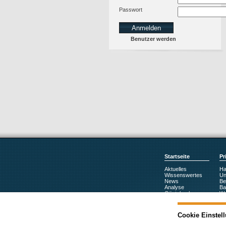
Passwort
Benutzer werden
Startseite
Pr
Aktuelles
Haf
Wissenswertes
Unf
News
Be
Analyse
Ba
Gästebuch
Wo
Links
Ki
Angebotsanfragen
Ha
Dokumente
Fa
Cookie Einstel
E-Cards
Re
Le