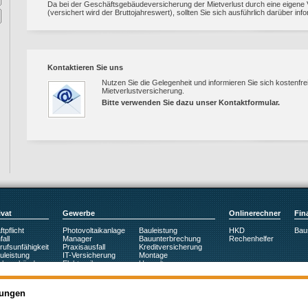
Da bei der Geschäftsgebäudeversicherung der Mietverlust durch eine eigen
(versichert wird der Bruttojahreswert), sollten Sie sich ausführlich darüber inf
Kontaktieren Sie uns
Nutzen Sie die Gelegenheit und informieren Sie sich kostenfre
Mietverlustversicherung.
Bitte verwenden Sie dazu unser
Kontaktformular
.
ivat
Gewerbe
Onlinerechner
Fin
tpflicht
Photovoltaikanlage
Bauleistung
HKD
Bau
all
Manager
Bauunterbrechung
Rechenhelfer
rufsunfähigkeit
Praxisausfall
Kreditversicherung
uleistung
IT-Versicherung
Montage
hngebäude
Elektronik
Umwelt
nder
Maschinen
Berufshaftpflicht
usrat
Betriebsgebäude
Betriebshaftpflicht
hrzeug
Feuer
Betr. Altersvorsorge
lungen
chtsschutz
Betriebsinhalt
Betriebsunterbrechung
ben
Ertragsschaden
Vermögensschäden