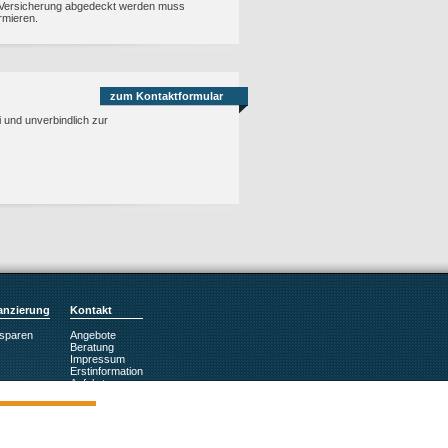
e Versicherung abgedeckt werden muss
ormieren.
zum Kontaktformular
i und unverbindlich zur
anzierung
Kontakt
sparen
Angebote
Beratung
Impressum
Erstinformation
Anfahrt
Über uns
Datenschutz