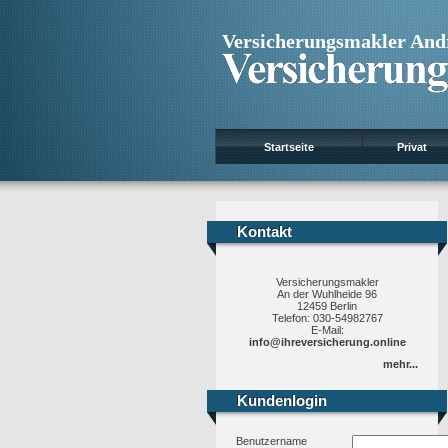
Versicherungsmakler And
Startseite
Privat
Kontakt
Kontakt
Versicherungsmakler
An der Wuhlheide 96
12459 Berlin
Telefon: 030-54982767
E-Mail:
info@ihreversicherung.online
mehr...
Kundenlogin
Kundenlogin
Benutzername