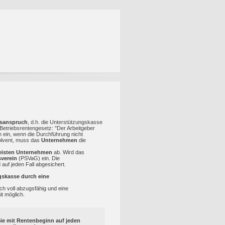
sanspruch
, d.h. die Unterstützungskasse
1 Betriebsrentengesetz: "Der Arbeitgeber
n ein, wenn die Durchführung nicht
solvent, muss das
Unternehmen
die
eisten Unternehmen
ab. Wird das
verein
(PSVaG) ein. Die
uf jeden Fall abgesichert.
gskasse durch eine
h voll abzugsfähig und eine
it möglich.
ie mit Rentenbeginn auf jeden