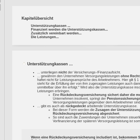
Kapitelübersicht
Unterstützungkassen ...
Finanziert werden die Unterstützungskassen...
Zusätzlich vereinbart werden...
Die Leistungen...
Unterstützungkassen ...
... unterliegen
nicht
der Versicherungs-/Finanzaufsicht.
... gewähren den Unternehmen Versorgungsleistungen
ohne Recht
haftet nicht für Leistungsansprüche des Arbeitnehmers. Hier gilt § 
steht für die Erfüllung der von ihm zugesagten Leistungen auch dan
unmittelbar über ihn erfolgt." Wird also die Unterstützungskasse in
Leistungen erbringen.
Eine
Rückdeckungsversicherung sichert daher die m
Unternehmen insolvent, springt der
Pensionssicherungs
Versorgungsleistungen gegenüber dem Arbeitnehmer sind a
... gibt es auch als
rückgedeckt
arbeitende Unterstützungskasse.
Bei dieser Form werden die
Zusagen der Unterstützun
Rückdeckungsversicherung abgesichert
.
So sind auch die Zuwendungen der Unternehmen steuerlic
Vorfinanzierung der späteren Versorgungsleistung ist som
Wenn eine Rückdeckungsversicherung includiert ist, bekommen S