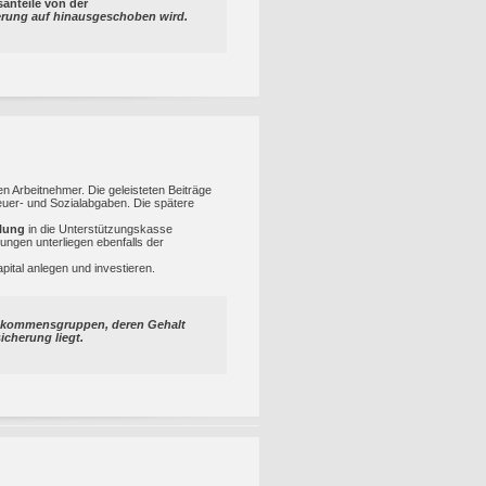
anteile
von der
uerung auf hinausgeschoben wird.
en Arbeitnehmer. Die geleisteten Beiträge
euer- und Sozialabgaben. Die spätere
lung
in die Unterstützungskasse
tungen unterliegen ebenfalls der
pital anlegen und investieren.
Einkommensgruppen, deren Gehalt
cherung liegt.