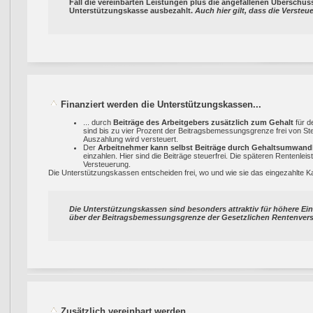
Fall
die vereinbarten Leistungen plus die angefallenen Überschuss
Unterstützungskasse ausbezahlt.
Auch hier gilt, dass die Verste
Finanziert werden die Unterstützungskassen...
... durch
Beiträge des Arbeitgebers zusätzlich zum Gehalt
für d
sind bis zu vier Prozent der Beitragsbemessungsgrenze frei von St
Auszahlung wird versteuert.
Der
Arbeitnehmer kann selbst Beiträge durch Gehaltsumwand
einzahlen. Hier sind die Beiträge steuerfrei. Die späteren Rentenleis
Versteuerung.
Die Unterstützungskassen entscheiden frei, wo und wie sie das eingezahlte Ka
Die Unterstützungskassen sind besonders attraktiv für höhere 
über der Beitragsbemessungsgrenze der Gesetzlichen Rentenversi
Zusätzlich vereinbart werden...