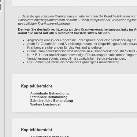
... denn die gesetzlichen Krankenkassen übernehmen die Krankheitskosten nur i
Sozialversicherungsabkommen besteht. Zudem entspricht der Versicherungssch
gesetzlichen Krankenversicherung.
Denken Sie deshalb rechtzeitig an den Krankenversicherungsschutz im Aus
damit Sie nicht auf allen Krankheitskosten sitzen bleiben.
Angeboten wird in der Regel eine Jahrespolice oder eine Versicherung für 
Auch für Geschäfts- und Ausbildungsreisen mit längerfristigen Auslandsau
Krankenversicherungen für das Ausland angeboten.
Privat Krankenversicherte sind ohnehin im Ausland versichert: Ihr Schutz gi
ist, z.B. ist der medizinisch notwendige Rücktransport nicht immer einge
Versicherungsschutz sinnvoll mit zusätzlichen Service-Leistungen.
Für Familien gilt meist ein besonders günstiger Familienbeitrag.
Kapitelübersicht
Ambulante Behandlung
Stationäre Behandlung
Zahnärztliche Behandlung
Weitere Leistungen
Kapitelübersicht