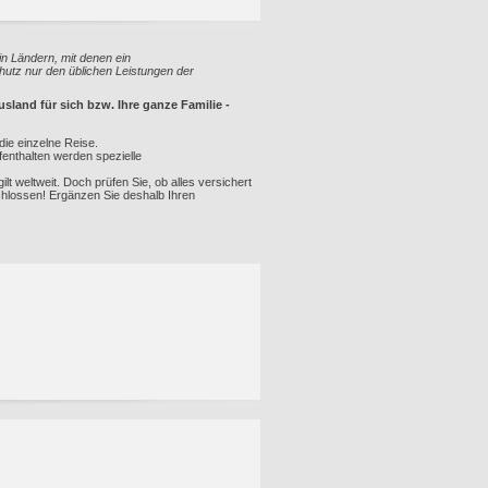
n Ländern, mit denen ein
utz nur den üblichen Leistungen der
land für sich bzw. Ihre ganze Familie -
die einzelne Reise.
fenthalten werden spezielle
lt weltweit. Doch prüfen Sie, ob alles versichert
schlossen! Ergänzen Sie deshalb Ihren