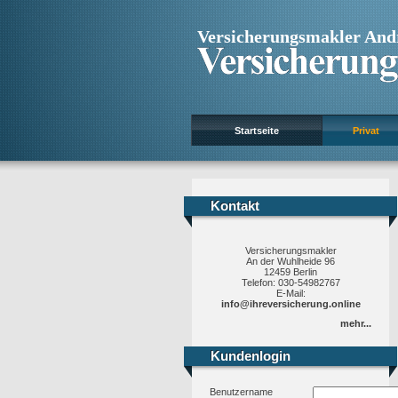
Versicherungsmakler And
Startseite
Privat
Kontakt
Kontakt
Versicherungsmakler
An der Wuhlheide 96
12459 Berlin
Telefon: 030-54982767
E-Mail:
info@ihreversicherung.online
mehr...
Kundenlogin
Kundenlogin
Benutzername