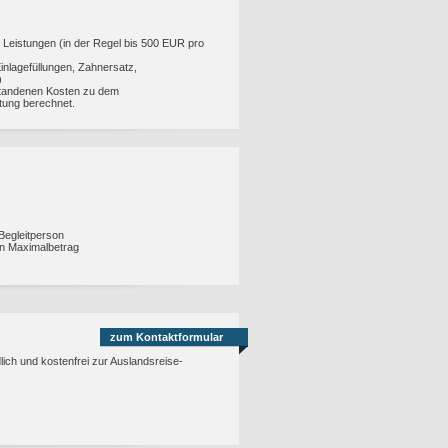
 Leistungen (in der Regel bis 500 EUR pro
inlagefüllungen, Zahnersatz,
)
tstandenen Kosten zu dem
tung berechnet.
Begleitperson
n Maximalbetrag
zum Kontaktformular
lich und kostenfrei zur Auslandsreise-