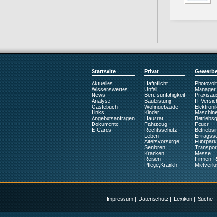
Startseite
Privat
Gewerb
Aktuelles
Haftpflicht
Photovolt
Wissenswertes
Unfall
Manager
News
Berufsunfähigkeit
Praxisaus
Analyse
Bauleistung
IT-Versic
Gästebuch
Wohngebäude
Elektroni
Links
Kinder
Maschin
Angebotsanfragen
Hausrat
Betriebs
Dokumente
Fahrzeug
Feuer
E-Cards
Rechtsschutz
Betriebsin
Leben
Ertragss
Altersvorsorge
Fuhrpark
Senioren
Transpor
Kranken
Messe
Reisen
Firmen-
Pflege,Krankh.
Mietverlu
Impressum
|
Datenschutz
|
Lexikon
|
Suche