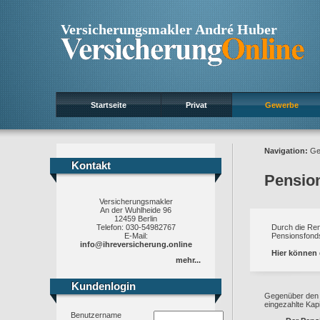
Versicherungsmakler André Huber
Startseite
Privat
Gewerbe
Navigation:
Ge
Kontakt
Kontakt
Pensio
Versicherungsmakler
An der Wuhlheide 96
12459 Berlin
Telefon: 030-54982767
Durch die Ren
E-Mail:
Pensionsfond
info@ihreversicherung.online
Hier können 
mehr...
Kundenlogin
Kundenlogin
Gegenüber den P
eingezahlte Kapit
Benutzername