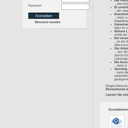
Der Pensi
...eine f
Passwort
Er unterli
...der sta
Investiert
...meist z
Kapitalma
Benutzer werden
Garantier
dass im s
Höhere L
erhält de
Die versi
...ist de
Altersvor
Der Arbei
... der V
(durch En
Leistunge
Die Ausza
...stets 
Vorzeitig
...kann d
weiterfüh
geringere
Eingeschlossen 
Rentenfonds k
Lassen Sie sich
Kontaktieren