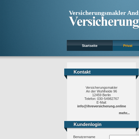
Versicherungsmakler And
Startseite
Privat
Kontakt
Kontakt
Versicherungsmakler
An der Wuhlheide 96
12459 Berlin
Telefon: 030-54982767
E-Mail:
info@ihreversicherung.online
mehr...
Kundenlogin
Kundenlogin
Benutzername