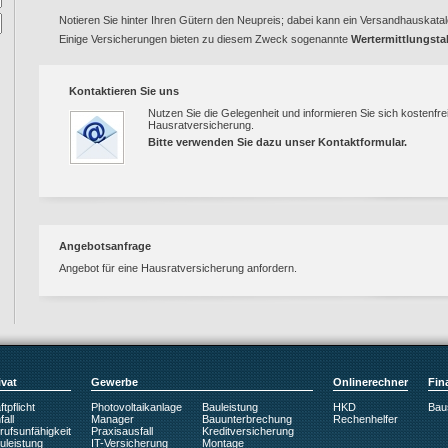
Notieren Sie hinter Ihren Gütern den Neupreis; dabei kann ein Versandhauskatalog
Einige Versicherungen bieten zu diesem Zweck sogenannte
Wertermittlungsta
Kontaktieren Sie uns
Nutzen Sie die Gelegenheit und informieren Sie sich kostenfre
Hausratversicherung.
Bitte verwenden Sie dazu unser
Kontaktformular
.
Angebotsanfrage
Angebot für eine Hausratversicherung anfordern.
ivat
Gewerbe
Onlinerechner
Fin
tpflicht
Photovoltaikanlage
Bauleistung
HKD
Bau
all
Manager
Bauunterbrechung
Rechenhelfer
rufsunfähigkeit
Praxisausfall
Kreditversicherung
uleistung
IT-Versicherung
Montage