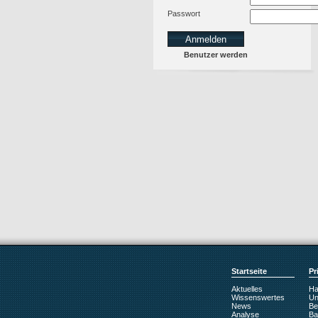
Passwort
Benutzer werden
Startseite
Pr
Aktuelles
Haf
Wissenswertes
Unf
News
Be
Analyse
Ba