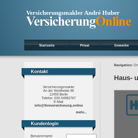
Versicherungsmakler André Huber
Startseite
Privat
Gewerbe
Navigation:
On
Kontakt
Kontakt
Haus- u
Versicherungsmakler
An der Wuhlheide 96
12459 Berlin
Telefon: 030-54982767
E-Mail:
info@ihreversicherung.online
mehr...
Kundenlogin
Kundenlogin
Benutzername