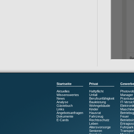
Startseite
Privat
Gewerb
Aktuelles
Haftpflicht
Photovolt
Wissenswertes
Unfall
Manager
News
Berufsunfähigkeit
Praxisaus
Analyse
Bauleistung
IT-Versic
Gästebuch
Wohngebäude
Elektroni
Links
Kinder
Maschin
Angebotsanfragen
Hausrat
Betriebs
Dokumente
Fahrzeug
Feuer
E-Cards
Rechtsschutz
Betriebsin
Leben
Ertragss
Altersvorsorge
Fuhrpark
Senioren
Transpor