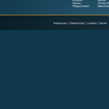
Kranken
Messe
Reisen
Firmen-
Pflege,Krankh.
Mietverlu
Impressum
|
Datenschutz
|
Lexikon
|
Suche