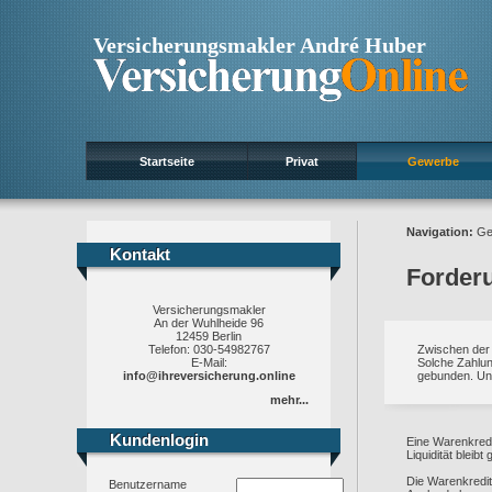
Versicherungsmakler André Huber
Startseite
Privat
Gewerbe
Navigation:
Ge
Kontakt
Kontakt
Forderu
Versicherungsmakler
An der Wuhlheide 96
12459 Berlin
Telefon: 030-54982767
Zwischen der 
E-Mail:
Solche Zahlung
info@ihreversicherung.online
gebunden. Und 
mehr...
Kundenlogin
Kundenlogin
Eine Warenkredi
Liquidität bleib
Die Warenkredit
Benutzername