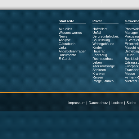
Startseite
Privat
Gewerb
Aktuelles
Haftpflicht
Photovolt
Wissenswertes
Unfall
Manager
News
Berufsunfähigkeit
Praxisaus
Analyse
Bauleistung
IT-Versic
Gästebuch
Wohngebäude
Elektroni
Links
Kinder
Maschin
Angebotsanfragen
Hausrat
Betriebs
Dokumente
Fahrzeug
Feuer
E-Cards
Rechtsschutz
Betriebsin
Leben
Ertragss
Altersvorsorge
Fuhrpark
Senioren
Transpor
Kranken
Messe
Reisen
Firmen-
Pflege,Krankh.
Mietverlu
Impressum
|
Datenschutz
|
Lexikon
|
Suche