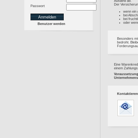
Ausland ab.
Der Versicherungs
Passwort
wenn ein 
bei Absch
bei fruch
oder wenn
Benutzer werden
Besonders mit
bedroht. Bleib
Forderungsau
Eine Warenkredi
einem Zahlungsz
Voraussetzung 
Unternehmens
Kontaktieren