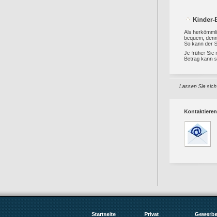
Kinder-
Als herkömmli
bequem, denn e
So kann der Sp
Je früher Sie
Betrag kann s
Lassen Sie sich 
Kontaktieren
Startseite
Privat
Gewerb