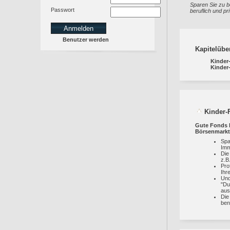
Sparen Sie zu b
Passwort
beruflich und pri
Benutzer werden
Kapitelübe
Kinder
Kinder
Kinder-
Gute Fonds l
Börsenmarkt
Spa
Imm
Die
z.B
Pro
Ihr
Und
"Du
aus
Di
ben