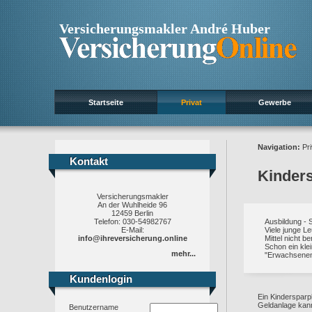
Versicherungsmakler André Huber
Startseite
Privat
Gewerbe
Navigation:
Pri
Kontakt
Kontakt
Kinder
Versicherungsmakler
An der Wuhlheide 96
12459 Berlin
Telefon: 030-54982767
Ausbildung - 
E-Mail:
Viele junge Le
info@ihreversicherung.online
Mittel nicht b
Schon ein kle
mehr...
"Erwachsenenl
Kundenlogin
Kundenlogin
Ein Kindersparp
Geldanlage kann
Benutzername