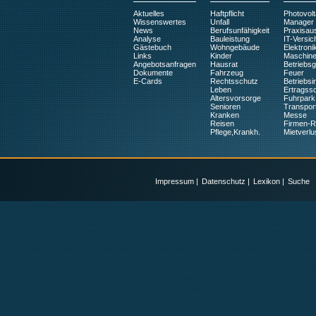
Aktuelles
Haftpflicht
Photovolt
Wissenswertes
Unfall
Manager
News
Berufsunfähigkeit
Praxisaus
Analyse
Bauleistung
IT-Versic
Gästebuch
Wohngebäude
Elektroni
Links
Kinder
Maschin
Angebotsanfragen
Hausrat
Betriebs
Dokumente
Fahrzeug
Feuer
E-Cards
Rechtsschutz
Betriebsin
Leben
Ertragss
Altersvorsorge
Fuhrpark
Senioren
Transpor
Kranken
Messe
Reisen
Firmen-
Pflege,Krankh.
Mietverlu
Impressum
|
Datenschutz
|
Lexikon
|
Suche