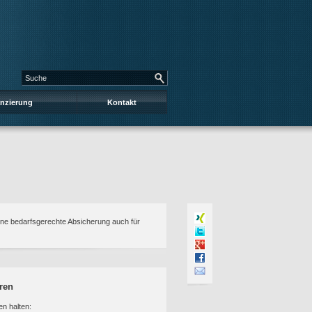
anzierung
Kontakt
ine bedarfsgerechte Absicherung auch für
ren
n halten: