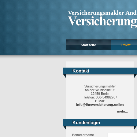
Versicherungsmakler And
Startseite
Privat
Kontakt
Kontakt
Versicherungsmakler
An der Wuhlheide 96
12459 Berlin
Telefon: 030-54982767
E-Mail:
info@ihreversicherung.online
mehr...
Kundenlogin
Kundenlogin
Benutzername