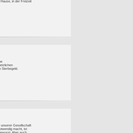
 Hause, in der Freizeit
ne
etzlichen
 Sterbegeld.
 unserer Gesellschaft
otwendig macht, ist
ewusst. Aber auch