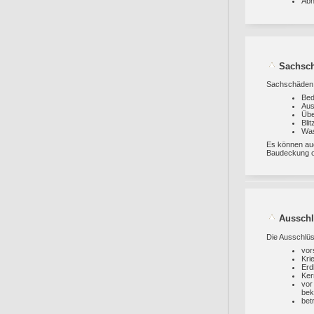
Abh
Sachsc
Sachschäden 
Bed
Aus
Übe
Bli
Was
Es können au
Baudeckung o
Aussch
Die Ausschlüs
vor
Kri
Erd
Ker
vor
bek
bet