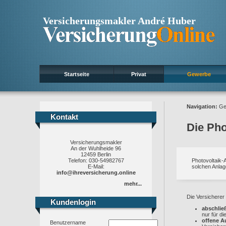
Versicherungsmakler André Huber
Startseite
Privat
Gewerbe
Navigation:
Ge
Kontakt
Kontakt
Die Pho
Versicherungsmakler
An der Wuhlheide 96
12459 Berlin
Telefon: 030-54982767
Photovoltaik-
E-Mail:
solchen Anlage
info@ihreversicherung.online
mehr...
Die Versicherer
Kundenlogin
Kundenlogin
abschlie
nur für d
offene A
Benutzername