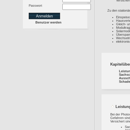
Versicheru
Passwort
Zu den stationä
Einspeise
Hausverte
Benutzer werden
Gleich- 
Modultrag
Solarmod
Überspan
Wechselri
elektroni
Kapitelübe
Leistu
Sachs
Aussch
Schade
Leistun
Bei der Photo
Gefahren sind
Versichert sin
Sa