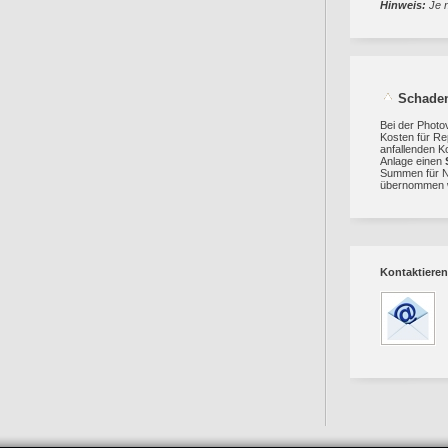
Hinweis:
Je n
Schaden
Bei der Photo
Kosten für Re
anfallenden K
Anlage einen
Summen für Ne
übernommen 
Kontaktieren