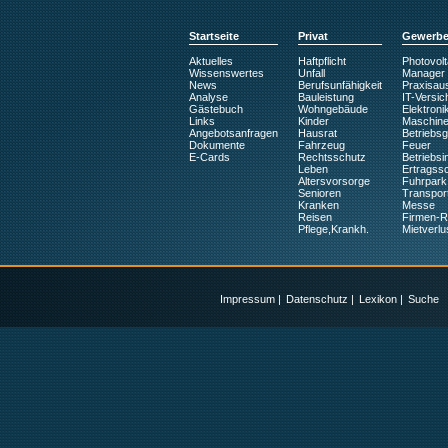
Startseite
Privat
Gewerb
Aktuelles
Haftpflicht
Photovolt
Wissenswertes
Unfall
Manager
News
Berufsunfähigkeit
Praxisaus
Analyse
Bauleistung
IT-Versic
Gästebuch
Wohngebäude
Elektroni
Links
Kinder
Maschin
Angebotsanfragen
Hausrat
Betriebs
Dokumente
Fahrzeug
Feuer
E-Cards
Rechtsschutz
Betriebsin
Leben
Ertragss
Altersvorsorge
Fuhrpark
Senioren
Transpor
Kranken
Messe
Reisen
Firmen-
Pflege,Krankh.
Mietverlu
Impressum
|
Datenschutz
|
Lexikon
|
Suche