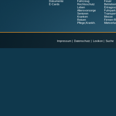
Dokumente
Fahrzeug
Feuer
E-Cards
Rechtsschutz
Betriebsin
Leben
Ertragss
Altersvorsorge
Fuhrpark
Senioren
Transpor
Kranken
Messe
Reisen
Firmen-
Pflege,Krankh.
Mietverlu
Impressum
|
Datenschutz
|
Lexikon
|
Suche