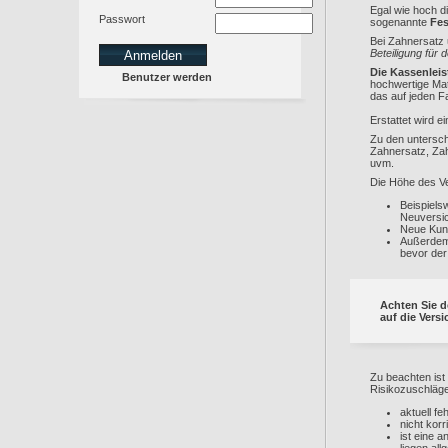
Egal wie hoch d
Passwort
sogenannte
Fes
Bei Zahnersatz
Beteiligung für 
Die Kassenlei
Benutzer werden
hochwertige Mat
das auf jeden Fa
Erstattet wird 
Zu den untersch
Zahnersatz, Zah
uvm.
Die Höhe des V
Beispiels
Neuversic
Neue Kund
Außerdem 
bevor der
Achten Sie d
auf die Ver
Zu beachten ist
Risikozuschläge
aktuell f
nicht korr
ist eine 