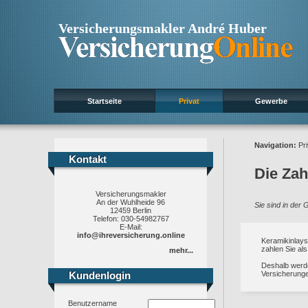
Versicherungsmakler André Huber
Startseite
Privat
Gewerbe
Navigation:
Pri
Kontakt
Kontakt
Die Za
Versicherungsmakler
An der Wuhlheide 96
Sie sind in der
12459 Berlin
Telefon: 030-54982767
E-Mail:
info@ihreversicherung.online
Keramikinlays
zahlen Sie als
mehr...
Deshalb werd
Kundenlogin
Kundenlogin
Versicherunge
Benutzername