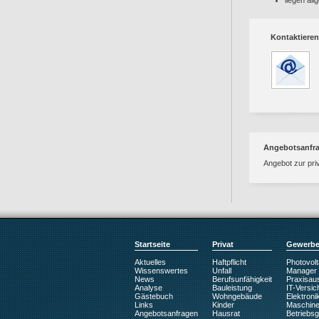
liegen al
Kontaktieren
Angebotsanfr
Angebot zur pri
Startseite
Privat
Gewerb
Aktuelles
Haftpflicht
Photovolt
Wissenswertes
Unfall
Manager
News
Berufsunfähigkeit
Praxisaus
Analyse
Bauleistung
IT-Versic
Gästebuch
Wohngebäude
Elektroni
Links
Kinder
Maschin
Angebotsanfragen
Hausrat
Betriebs