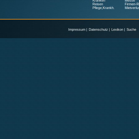
Kranken
Messe
Reisen
Firmen-
Pflege,Krankh.
Mietverlu
Impressum
|
Datenschutz
|
Lexikon
|
Suche