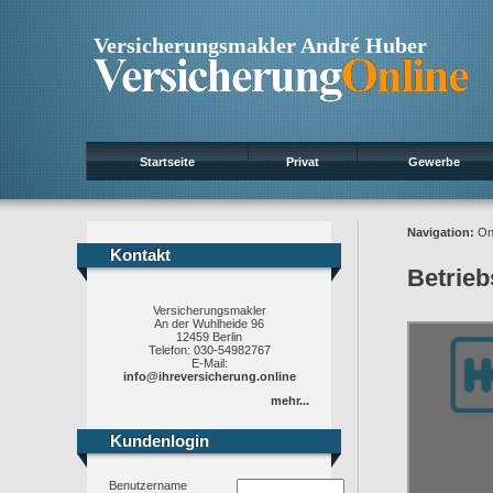
Versicherungsmakler André Huber
Startseite
Privat
Gewerbe
Navigation:
On
Kontakt
Kontakt
Betrieb
Versicherungsmakler
An der Wuhlheide 96
12459 Berlin
Telefon: 030-54982767
E-Mail:
info@ihreversicherung.online
mehr...
Kundenlogin
Kundenlogin
Benutzername