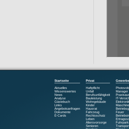
Startseite
Privat
Gewerb
Aktuelles
Haftpflicht
Photovolt
Wissenswertes
Unfall
Manager
News
Berufsunfähigkeit
Praxisaus
Analyse
Bauleistung
IT-Versic
Gästebuch
Wohngebäude
Elektroni
Links
Kinder
Maschin
Angebotsanfragen
Hausrat
Betriebs
Dokumente
Fahrzeug
Feuer
E-Cards
Rechtsschutz
Betriebsin
Leben
Ertragss
Altersvorsorge
Fuhrpark
Senioren
Transpor