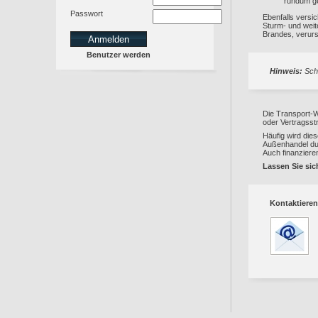
rundum ge
Passwort
Ebenfalls versi
Sturm- und weit
Brandes, verur
Benutzer werden
Hinweis:
Schä
Die Transport-W
oder Vertragsst
Häufig wird die
Außenhandel du
Auch finanziere
Lassen Sie sic
Kontaktieren