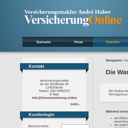
Versicherungsmakler André Huber
Startseite
Privat
Gewerbe
Navigation:
Ge
Kontakt
Kontakt
Die Wa
Versicherungsmakler
An der Wuhlheide 96
12459 Berlin
Telefon: 030-54982767
Die Risiken b
E-Mail:
Vermögensschä
info@ihreversicherung.online
mehr...
Während eines 
Kundenlogin
Kundenlogin
ein Risiko
unvorherg
ein weiter
Benutzername