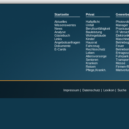
Startseite
Privat
Gewerb
Aktuelles
Haftpflicht
Photovolt
Wissenswertes
Unfall
Manager
News
Berufsunfähigkeit
Praxisaus
Analyse
Bauleistung
IT-Versic
Gästebuch
Wohngebäude
Elektroni
Links
Kinder
Maschin
Angebotsanfragen
Hausrat
Betriebs
Dokumente
Fahrzeug
Feuer
E-Cards
Rechtsschutz
Betriebsin
Leben
Ertragss
Altersvorsorge
Fuhrpark
Senioren
Transpor
Kranken
Messe
Reisen
Firmen-
Pflege,Krankh.
Mietverlu
Impressum
|
Datenschutz
|
Lexikon
|
Suche