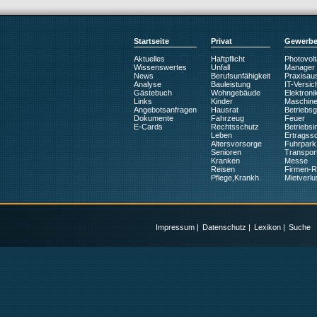
Startseite
Privat
Gewerb
Aktuelles
Haftpflicht
Photovolt
Wissenswertes
Unfall
Manager
News
Berufsunfähigkeit
Praxisaus
Analyse
Bauleistung
IT-Versic
Gästebuch
Wohngebäude
Elektroni
Links
Kinder
Maschin
Angebotsanfragen
Hausrat
Betriebs
Dokumente
Fahrzeug
Feuer
E-Cards
Rechtsschutz
Betriebsin
Leben
Ertragss
Altersvorsorge
Fuhrpark
Senioren
Transpor
Kranken
Messe
Reisen
Firmen-
Pflege,Krankh.
Mietverlu
Impressum
|
Datenschutz
|
Lexikon
|
Suche