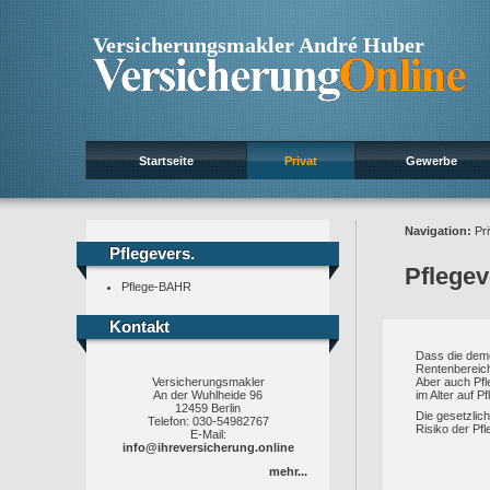
Versicherungsmakler André Huber
Startseite
Privat
Gewerbe
Navigation:
Pri
Pflegevers.
Pflegevers.
Pflege
Pflege-BAHR
Kontakt
Kontakt
Dass die demo
Rentenbereic
Versicherungsmakler
Aber auch Pfl
An der Wuhlheide 96
im Alter auf P
12459 Berlin
Die gesetzlic
Telefon: 030-54982767
Risiko der Pfl
E-Mail:
info@ihreversicherung.online
mehr...