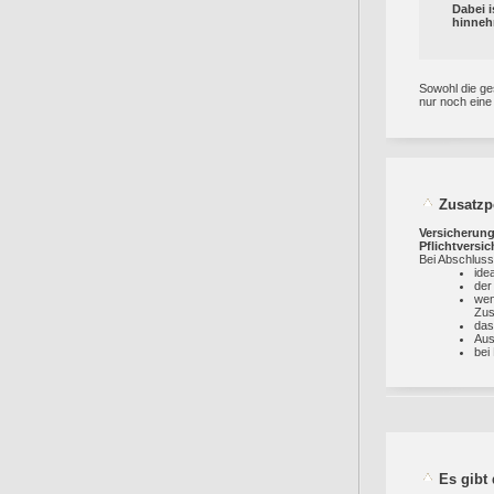
Dabei 
hinneh
Sowohl die ges
nur noch ein
Zusatzpo
Versicherung
Pflichtversi
Bei Abschluss
idea
der
wen
Zus
das
Aus
bei
Es gibt 