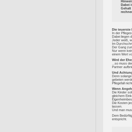
Hinwei
Dabei i
Gehalt
rechne
Die teuerste
In der Pflege
Dabei liegen 
Jeder weiß, wi
Im Durchschni
Der Gang zum 
Nur wenn kein
einem Wert vo
Wird der Ehep
...so muss de
Partner aufbr
Und Achtung,
Denn solange 
gebeten werde
Pflegefall nicht 
Wenn Angehör
Die Kinder so
gleichem Eink
Eigenheimbesi
Die Kosten je
lassen.
Und man muss 
Dem Bedürftig
entspricht.