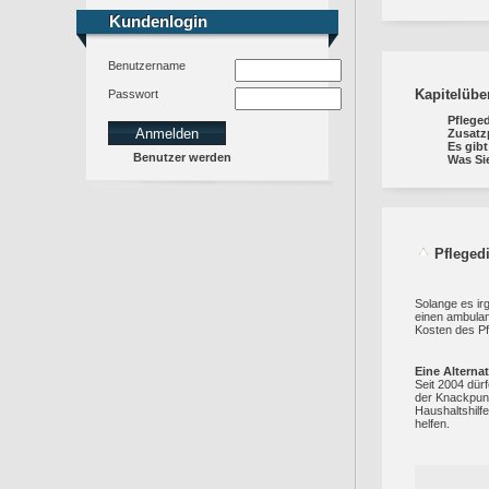
Kundenlogin
Kundenlogin
Benutzername
Kapitelübe
Passwort
Pfleged
Zusatzp
Es gibt
Benutzer werden
Was Sie
Pflegedi
Solange es ir
einen ambulan
Kosten des P
Eine Alternat
Seit 2004 dürf
der Knackpunk
Haushaltshilf
helfen.