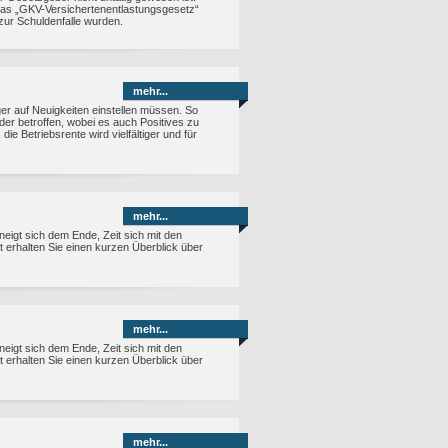
das „GKV-Versichertenentlastungsgesetz“
 zur Schuldenfalle wurden.
mehr...
ger auf Neuigkeiten einstellen müssen. So
er betroffen, wobei es auch Positives zu
ie Betriebsrente wird vielfältiger und für
mehr...
neigt sich dem Ende, Zeit sich mit den
 erhalten Sie einen kurzen Überblick über
mehr...
neigt sich dem Ende, Zeit sich mit den
 erhalten Sie einen kurzen Überblick über
mehr...