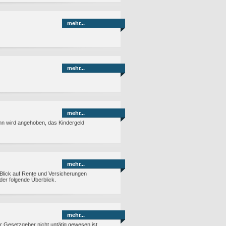
mehr...
mehr...
mehr...
hn wird angehoben, das Kindergeld
mehr...
lick auf Rente und Versicherungen
der folgende Überblick.
mehr...
r Gesetzgeber nicht untätig gewesen ist.