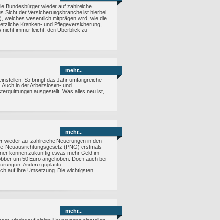
e Bundesbürger wieder auf zahlreiche
 Sicht der Versicherungsbranche ist hierbei
 welches wesentlich mitprägen wird, wie die
setzliche Kranken- und Pflegeversicherung,
 nicht immer leicht, den Überblick zu
mehr...
nstellen. So bringt das Jahr umfangreiche
Auch in der Arbeitslosen- und
rquittungen ausgestellt. Was alles neu ist,
mehr...
 wieder auf zahlreiche Neuerungen in den
lege-Neuausrichtungsgesetz (PNG) erstmals
diener können zukünftig etwas mehr Geld im
ijobber um 50 Euro angehoben. Doch auch bei
derungen. Andere geplante
h auf ihre Umsetzung. Die wichtigsten
mehr...