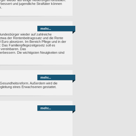
er wieder auf einige Neuerungen einstellen.
rbessert und jugendliche Straftäter können
k.
mehr...
undesbürger wieder auf zahlreiche
 etwa der Rentenbeitragssatz und die Rente
 Euro absetzen. Im Bereich Pflege und in der
 Das Familienpflegezeitgesetz soll es
u vereinbaren. Das
erbessern. Die wichtigsten Neuigkeiten sind
mehr...
Gesundheitsreform. Außerdem wird die
gleitung eines Erwachsenen gestattet.
mehr...