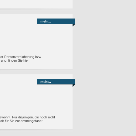
mehr...
der Rentenversicherung bzw.
g, finden Sie hier.
mehr...
wöhnt. Für diejenigen, die noch nicht
lick für Sie zusammengefasst.