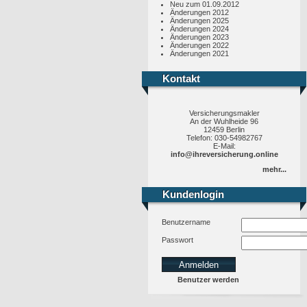
Neu zum 01.09.2012
Änderungen 2012
Änderungen 2025
Änderungen 2024
Änderungen 2023
Änderungen 2022
Änderungen 2021
Kontakt
Kontakt
Versicherungsmakler
An der Wuhlheide 96
12459 Berlin
Telefon: 030-54982767
E-Mail:
info@ihreversicherung.online
mehr...
Kundenlogin
Kundenlogin
Benutzername
Passwort
Benutzer werden