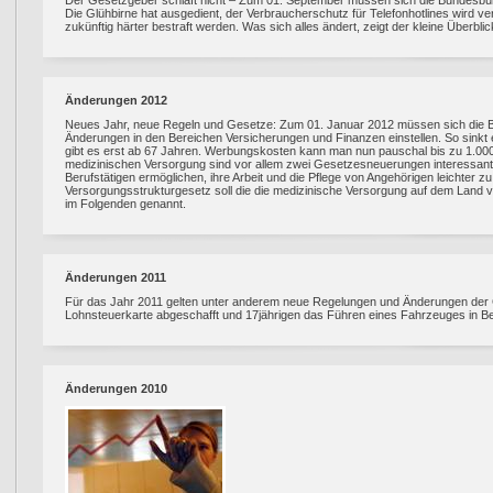
Der Gesetzgeber schläft nicht – Zum 01. September müssen sich die Bundesbürg
Die Glühbirne hat ausgedient, der Verbraucherschutz für Telefonhotlines wird ve
zukünftig härter bestraft werden. Was sich alles ändert, zeigt der kleine Überblic
Änderungen 2012
Neues Jahr, neue Regeln und Gesetze: Zum 01. Januar 2012 müssen sich die B
Änderungen in den Bereichen Versicherungen und Finanzen einstellen. So sinkt
gibt es erst ab 67 Jahren. Werbungskosten kann man nun pauschal bis zu 1.000
medizinischen Versorgung sind vor allem zwei Gesetzesneuerungen interessant:
Berufstätigen ermöglichen, ihre Arbeit und die Pflege von Angehörigen leichter z
Versorgungsstrukturgesetz soll die die medizinische Versorgung auf dem Land v
im Folgenden genannt.
Änderungen 2011
Für das Jahr 2011 gelten unter anderem neue Regelungen und Änderungen der 
Lohnsteuerkarte abgeschafft und 17jährigen das Führen eines Fahrzeuges in Be
Änderungen 2010