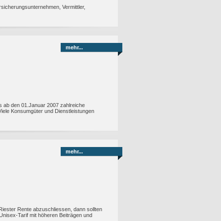
rsicherungsunternehmen, Vermittler,
mehr...
 es ab den 01.Januar 2007 zahlreiche
Viele Konsumgüter und Dienstleistungen
mehr...
 Riester Rente abzuschliessen, dann sollten
Unisex-Tarif mit höheren Beiträgen und