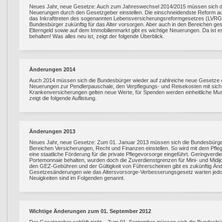
Neues Jahr, neue Gesetze: Auch zum Jahreswechsel 2014/2015 müssen sich di
Neuerungen durch den Gesetzgeber einstellen. Die einschneidendste Reform aus
das Inkrafttreten des sogenannten Lebensversicherungsreformgesetzes (LVRG),
Bundesbürger zukünftig für das Alter vorsorgen. Aber auch in den Bereichen ge
Elterngeld sowie auf dem Immobilienmarkt gibt es wichtige Neuerungen. Da ist es
behalten! Was alles neu ist, zeigt der folgende Überblick.
Änderungen 2014
Auch 2014 müssen sich die Bundesbürger wieder auf zahlreiche neue Gesetze ei
Neuerungen zur Pendlerpauschale, den Verpflegungs- und Reisekosten mit sich. 
Krankenversicherungen gelten neue Werte, für Spenden werden einheitliche Muste
zeigt die folgende Auflistung.
Änderungen 2013
Neues Jahr, neue Gesetze: Zum 01. Januar 2013 müssen sich die Bundesbürger
Bereichen Versicherungen, Recht und Finanzen einstellen. So wird mit dem Pf
eine staatliche Förderung für die private Pflegevorsorge eingeführt. Geringver
Portemonnaie behalten, wurden doch die Zuverdienstgrenzen für Mini- und Mid
den GEZ-Gebühren und der Gültigkeit von Führerscheinen gibt es zukünftig Än
Gesetzesänderungen wie das Altersvorsorge-Verbesserungsgesetz warten jedoc
Neuigkeiten sind im Folgenden genannt.
Wichtige Änderungen zum 01. September 2012